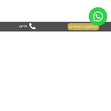
המעסיק שלך פגע בזכויותיך?
חייגו
למחשבון הפיצויים
רוצה לדעת מה גובה הפיצויים המגיע לך?
אם גם אתם נפגעתם, פנו אליי עכשיו >>>
[leadercf7 campid="9154"]
בדקו לי מה גובה הפיצויים המגיע לי!