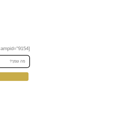
משרד עורכי דין לעתירות לבג"ץ ועתירות
פז
אפשר "לנצח את השיטה" - אל תוותרו על הזכוי
[leadercf7 campid="9154"]
תחזרו אליי לבדיקת היתכנות!