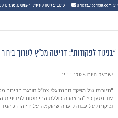
uripaz1@gmail.
כתובת: קניון עזריאלי ראשונים, מתחם עסקים, קומה 10 רח' שדרות נ
"בניגוד לפקודות": דרישה מכ"ץ לערוך בירו
ישראל היום 12.11.2025
"תגובתו של מפקד תחנת גלי צה"ל חורגת בבירור מס
עוד נטען כי: "ההצהרה כוללת התייחסות למדיניות 
וביקורת על עבודת ועדה שהוקמה על ידי הדרג המדיני