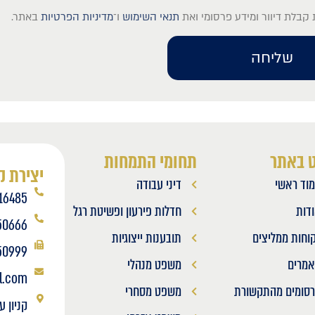
קבלת דיוור ומידע פרסומי ואת
תנאי השימוש
ו־
מדיניות הפרטיות
באתר.
שליחה
ט באתר
תחומי התמחות
יצירת 
וד ראשי
דיני עבודה
16485
דות
חדלות פירעון ופשיטת רגל
50666
וחות ממליצים
תובענות ייצוגיות
50999
מרים
משפט מנהלי
l.com
סומים מהתקשורת
משפט מסחרי
קניון ע