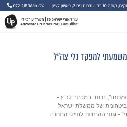
ים 2, ראשון לציון
טל': 072-2150666
ר משמעתי למפקד גלי צה"ל
מכותו", נכתב במכתב לכ"ץ •
הביטחונית של ממשלת ישראל
" • וגם: ההנחיות לחיילי התחנה