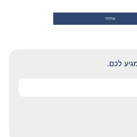
שלח/י
גיע לכם.