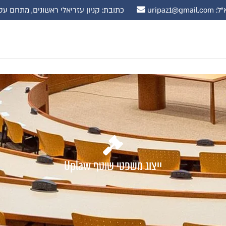
uripaz1@gmail.
כתובת: קניון עזריאלי ראשונים, מתחם עסקים, קומה 10 רח' שדרות נ
ייצוג משפטי שוטף Uplaw