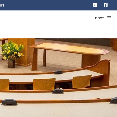
דוא"ל: com
תפריט