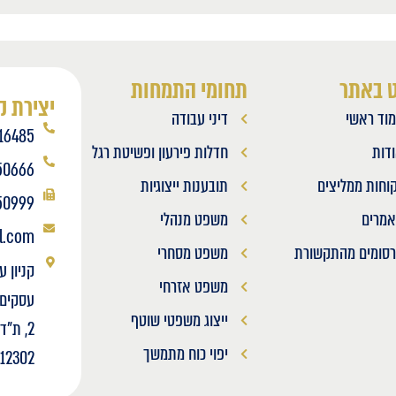
ט באתר
תחומי התמחות
יצירת 
וד ראשי
דיני עבודה
16485
דות
חדלות פירעון ופשיטת רגל
50666
וחות ממליצים
תובענות ייצוגיות
50999
מרים
משפט מנהלי
l.com
סומים מהתקשורת
משפט מסחרי
קניון ע
משפט אזרחי
ייצוג משפטי שוטף
יפוי כוח מתמשך
512302