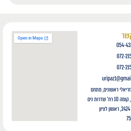
קשר
054-43
072-21
072-21
uripaz1@gmai
זריאלי ראשונים, מתחם
עסקים, קומה 10 רח' שדרות נים
2, ת"ד 2424, ראשון לציון
7