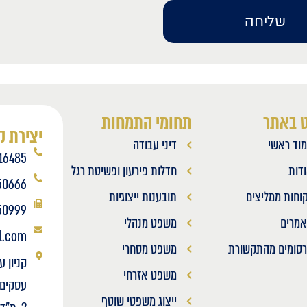
שליחה
ט באתר
תחומי התמחות
יצירת 
וד ראשי
דיני עבודה
16485
דות
חדלות פירעון ופשיטת רגל
50666
וחות ממליצים
תובענות ייצוגיות
50999
מרים
משפט מנהלי
l.com
סומים מהתקשורת
משפט מסחרי
קניון ע
משפט אזרחי
ייצוג משפטי שוטף