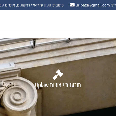
uripaz1@gmail.
כתובת: קניון עזריאלי ראשונים, מתחם עסקים, קומה 10 רח' שדרות נ
תובענות ייצוגיות Uplaw