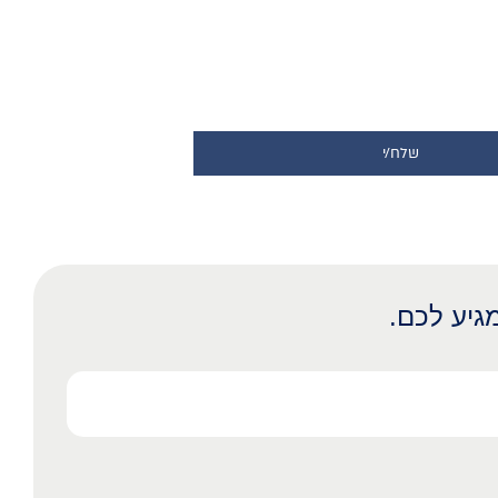
שלח/י
גיע לכם.