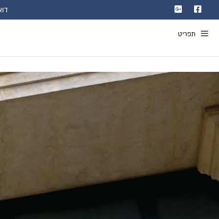
דוא"ל: com
תפריט