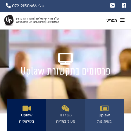
טל': 072-2150666
תפריט
פרסומים בתקשורת Uplaw
Uplaw
משרדנו
Uplaw
בעיתונות
פעיל במדיה
בטלוויזיה