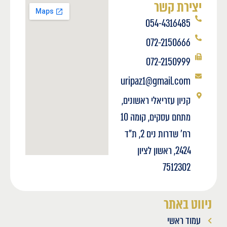
יצירת קשר
054-4316485
072-2150666
072-2150999
uripaz1@gmail.com
קניון עזריאלי ראשונים,
מתחם עסקים, קומה 10
רח' שדרות נים 2, ת"ד
2424, ראשון לציון
7512302
ניווט באתר
עמוד ראשי