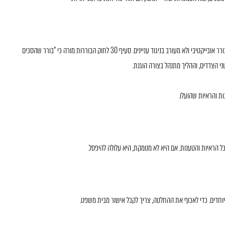
אחרי חתימת ההסכם, מתחיל השלב של ניהול ההליך. כאן חשוב לוודא שהבורר אובייקטיבי ולא מעורב בניגוד עניינים. סעיף 30 לחוק הבוררות מורה כי "בורר שהסכים
שני הצדדים, וההליך מתנהל בצורה הוגנת.
ות והראיות שהועלו.
 הראיות והטענות. אם היא לא מנומקת, היא עלולה להיפסל.
חדים. כדי לאכוף את ההחלטה, צריך לקבל אישור מבית משפט.