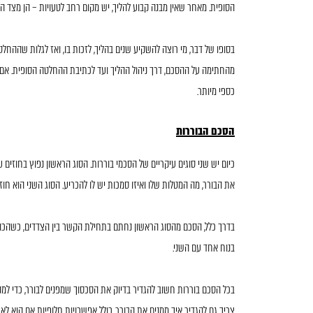
הסופית. מאחר שאין מבנה קבוע להליך, יש מקום רחב לטעויות – הן מצד האנש
בסופו של דבר, מי רוצה להשקיע שנים בהליך, לזכות בו, ואז לגלות שההחל
מהחתימה על ההסכם, דרך ניהול ההליך ועד לכתיבת ההחלטה הסופית. אם
כספי מיותר.
הסכם הבוררות
כיום יש שני סוגים עיקריים של הסכמי בוררות. הסוג הראשון נפוץ בחוזים ע
את הבורר, מה המטלות שלו ואיזו סמכות יש לו להכריע. הסוג השני הוא ח
בדרך כלל, הסכם מהסוג הראשון נחתם בתחילת הקשר בין הצדדים, כשהכול
בנוח אחד עם השני.
בכל הסכם בוררות חשוב להגדיר בדיוק את הסכסוך שמפנים לבורר, כדי למנוע
צריך גם להגדיר איך ממנים את הבורר, כולל אפשרויות חלופיות אם הוא לא מ