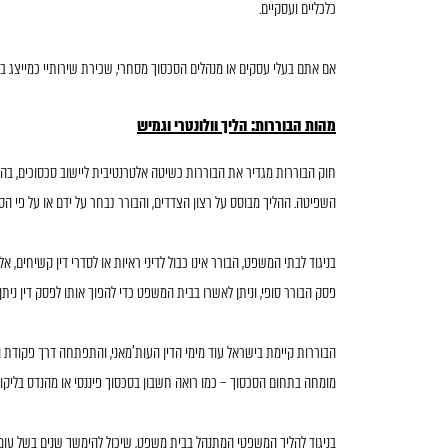
כלכליים ועסקיים.
אם אתם בעלי עסקים או מנהלים הסכסוך מסחרי, שכירת שירותיי כמייצג 
מהות הבוררות: הליך וולונטרי וגמיש
חוק הבוררות מגדיר את הבוררות כשיטה אלטרנטיבית ליישוב סכסוכים, בה
השפיטה. ההליך מבוסס על רצון הצדדים, והבורר נבחר על ידם או על פי הס
בניגוד לבתי המשפט, הבורר אינו כבול לדיני ראיות או לסדרי דין קשיחים, א
פסק הבורר סופי, וניתן לאשרו בבית המשפט כדי להפוך אותו לפסק דין ניתן
מומחה בתחום הסכסוך – כמו רואה חשבון בסכסוך פיננסי או מהנדס בליקוי
בניגוד להליך המשפטי המתנהל בבית משפט, שיכול להימשך שנים בשל עומס