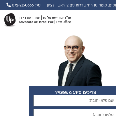
ים 2, ראשון לציון
טל': 072-2150666
צריכים סיוע משפטי?