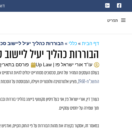
דוא"ל: com
תפריט
דף הבית
»
כללי
»
הבוררות כהליך יעיל ליישוב סכ
הבוררות כהליך יעיל ליישוב 
עו"ד אורי ישראל פז | Up Law
פורסם בתאריך
בעולם העסקים המהיר של היום, סכסוכים מסחריים יכולים להיות הרסניים 
התשכ"ח-1968
, מציע אלטרנטיבה וולונטרית ויעילה, המבוססת על הסכמ
כעורך דין, אורי ישראל פז, אני בעל ניסיון מקצועי בייצוג בהליכי בוררות 
תוך שמירה על יחסים עסקיים.
במאמר זה, אסקור בקצרה את מהות הבוררות על פי החוק הקיים, ואדגיש 