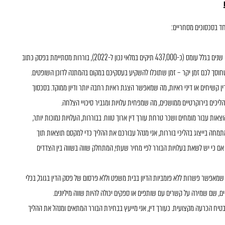
חד בסכסוכים מסחריים:
: בעוד תיקים בבתי משפט השלום נמשכים שנים בגלל עומס (כ-437,000 תיקים במלאי נכון ל-2022), בוררות מסתיימת בפסק כתוב
ל שחוסך לכם זמן יקר – זמן שתוכלו להשקיע בעסקיכם במקום בהמתנה לדוכן השופטים.
דין קשיחים או דיני ראיות, מה שמאפשר הצגת ראיות רחבה יותר ודיון ממוקד. בסכסוך
ליכים בירוקרטיים ממושכים, מה שמפחית עלויות ומגביר סיכויי הצלחה.
צאות עבור מומחים ושכר טרחת עורך דין ארוך טווח. בבוררות, העלויות נמוכות יותר,
תמחה בייצוג בהליכי בוררות, אני מנהל עבורכם את ההליך כדי למקסם תוצאות תוך
אם כי יש לשאת בעלויות הבורר לפי מחיר שעתי, המתחלק שווה בשווה בין הצדדים
 שמאפשר פשרות ללא פומביות הדיון בבית משפט וללא פרסום של פסק הדין בגוגל, בכלי
 שם שמירה על קשרים עם שותפים או ספקים יכולה להיות שווה מיליונים.
טיח הכרעה מקצועית. כעורך דין, אני מייעץ בבחירת הבורר המתאים ומנהל את ההליך