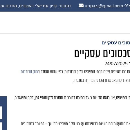
uripaz1@gmail.
כתובת: קניון עזריאלי ראשונים, מתחם עסקים, קומה 10 רח' שדרות נ
סוכים עסקיים
סכסוכים עסקיים
24/07/2025
אם הם נמשכים שנים בבתי המשפט. הליך הבוררות, כפי שהוא מוסדר ב
חוק הבוררות
ת הצדדים ומאפשרת הכרעה מהירה בסכסוך.
ובבתי המשפט, אני רואה מדי יום כיצד בחירה בבוררות חוסכת ללקוחותיי זמן, כסף ומשאבים,
את התועלות המוחשיות בבחירתה על פני הליך משפטי ממושך – במיוחד בסכסוכים