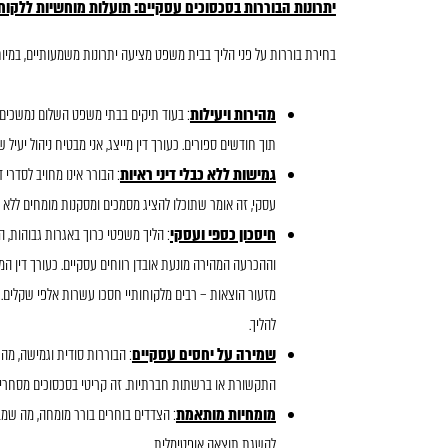
יתרונות הבוררות בסכסוכים עסקיים: תועלות מוחשיות ללקוח
בחירת בוררות על פני הליך בבית משפט מציעה יתרונות משמעותיים, במיו
מהירות ויעילות
תוך חודשים ספורים. כעורך דין מייצג, אני מבטיח ניהול יעי
גמישות ללא כבלי דיני ראיות
: הבורר אינו מחויב לסדרי 
עסקי, זה אומר שתוכלו להציג מסמכים ומסקנות מומחים ללא ה
חיסכון כספי ועסקי
: הליך משפטי כרוך באגרות גבוהות, הו
וההכרעה המהירה מונעת אובדן רווחים עסקיים. כעורך דין המ
מזעור הוצאות – רבים מלקוחותיי חסכו עשרות אלפי שקלים. 
להליך.
שמירה על יחסים עסקיים
: הבוררות סודית וגמישה, מה
התקשורת או ברשתות חברתיות. זה קריטי בסכסוכים מסחריים,
מומחיות מותאמת
: הצדדים בוחרים בורר מומחה, מה שמב
להשגת תוצאה אופטימלית.