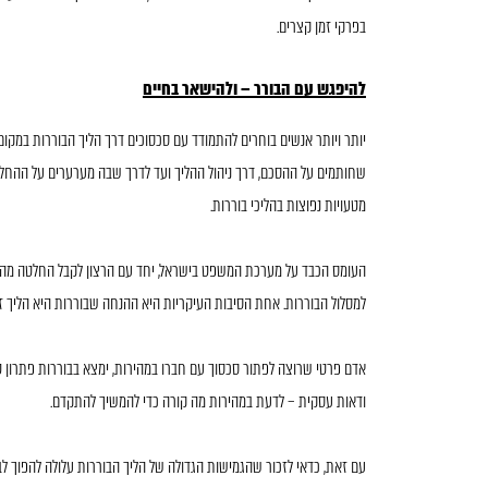
בפרקי זמן קצרים.
להיפגש עם הבורר – ולהישאר בחיים
יותר ויותר אנשים בוחרים להתמודד עם סכסוכים דרך הליך הבוררות במקו
שחותמים על ההסכם, דרך ניהול ההליך ועד לדרך שבה מערערים על ההחלטה
מטעויות נפוצות בהליכי בוררות.
העומס הכבד על מערכת המשפט בישראל, יחד עם הרצון לקבל החלטה מהיר
למסלול הבוררות. אחת הסיבות העיקריות היא ההנחה שבוררות היא הליך ז
אדם פרטי שרוצה לפתור סכסוך עם חברו במהירות, ימצא בבוררות פתרון טו
ודאות עסקית – לדעת במהירות מה קורה כדי להמשיך להתקדם.
עם זאת, כדאי לזכור שהגמישות הגדולה של הליך הבוררות עלולה להפוך 