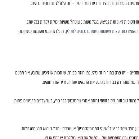
ים המעורבים והן מצד בוררים חסרי ניסיון – וזה עלול לגרום נזקים גדולים.
טה הסופית לא ניתנת לביצוע בגלל טעות פשוטה? טעויות יכולות לקרות בכל שלב:
תאמצו כמה עצות פשוטות כשאתם נכנסים לתהליך
, תוכלו להימנע מעוגמת נפש ונזק
סקיים – זה פרק בתוך חוזה כללי, כמו חוזה מכירה, שותפות או זיכיון, שקובע איך ממנים
וזה שמתמקד רק בבוררות, קובע את התנאים שלה ומגדיר את החוקים.
 נראה טוב ונוח. הסוג השני נחתם אחרי שהסכסוך כבר פרץ, כשהצדדים מרגישים פחות
 מצב שהבורר יגיד "אין לי סמכות להכריע" או שפסקו יבוטל כי הוא חרג מהגבולות.
סכים, ומה הסמכויות שלו – למשל, אם הוא יכול לתת צו זמני או לא.