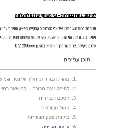
לסיכום: בחרו בבוררות – ובי כשותף שלכם להצלחה
הליך הבוררות הוא פתרון אידיאלי לסכסוכים עסקיים, המציע מהירות, גמיש
ניסיון רב בבוררות, אני מבטיח ייצוג מקצועי שמביא תוצאות מהירות ומיטביו
שלכם ביעילות. צרו קשר דרך
האתר
או בטלפון 072-2150666
תוכן עניינים
מהות הבוררות: הליך וולונטרי וגמיש
להיפגש עם הבורר – ולהישאר בחיי
הסכם הבוררות
ניהול הבוררות
כתיבת פסק הבוררות
ערעור ואכיפה