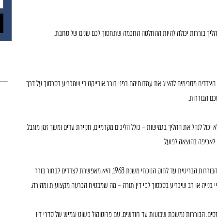
בהליך בוררות יכולה להיות ההחלטה החכמה שתחסוך לכם שנים של סחבת.
 הצדדים מסכימים להציג את עמדותיהם בפני בורר אובייקטיבי שמכריע בסכסוך על דרך
כם הבוררות.
לא יכול לנהל את ההליך בגמישות – כולל הליכים מקדמיים, חקירת עדים ומשך זמן מוגבל.
 לאכיפה בהוצאה לפועל.
הבוררות קיימת בישראל עוד מימי הדין העות'מאני, והתפתחה דרך פקודת הבוררות הבריטית עד לחוק הנוכחי משנת 1968. היא מאפשרת לצדדים לבחור בורר
י בנייה או רב שיכריע בסכסוך לפי דין תורה – מה שמבטיח הכרעה מקצועית ומהירה.
ים, הבוררות נמשכת שבועות עד חודשים, עם פרוטוקול פשוט וגמיש של סדרי דין