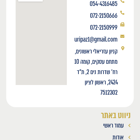
054-4316485
072-2150666
072-2150999
uripaz1@gmail.com
קניון עזריאלי ראשונים,
מתחם עסקים, קומה 10
רח' שדרות נים 2, ת"ד
2424, ראשון לציון
7512302
ניווט באתר
עמוד ראשי
אודות