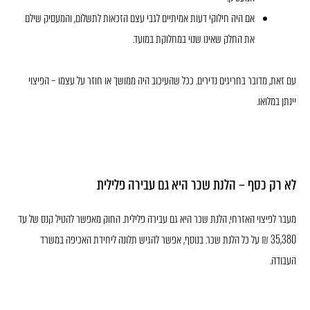
אם היה חילוקי דעות אמיתיים לגבי עצם הזכאות לתשלום, והמעסיק שילם
את החלק שאינו שנוי במחלוקת במועד.
עם זאת, מדובר בחריגים נדירים. ככל שהעיכוב היה ממושך או חוזר על עצמו – הפיצוי
יינתן במלואו.
לא רק כסף – הלנת שכר היא גם עבירה פלילית
מעבר לפיצוי האזרחי, הלנת שכר היא גם עבירה פלילית. החוק מאפשר להטיל קנס של עד
35,380 ₪ על כל הלנת שכר. בנוסף, אפשר להגיש תלונה ליחידת האכיפה במשרד
העבודה.