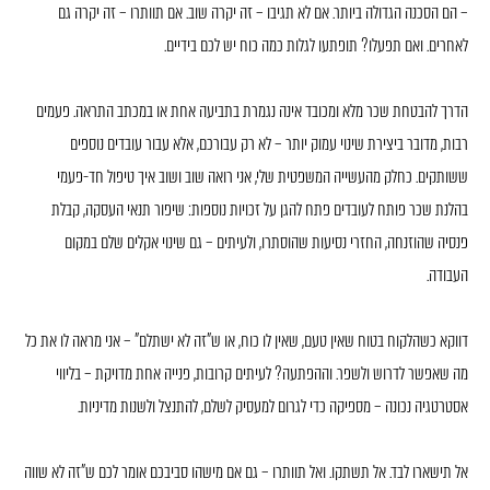
– הם הסכנה הגדולה ביותר. אם לא תגיבו – זה יקרה שוב. אם תוותרו – זה יקרה גם
לאחרים. ואם תפעלו? תופתעו לגלות כמה כוח יש לכם בידיים.
הדרך להבטחת שכר מלא ומכובד אינה נגמרת בתביעה אחת או במכתב התראה. פעמים
רבות, מדובר ביצירת שינוי עמוק יותר – לא רק עבורכם, אלא עבור עובדים נוספים
ששותקים. כחלק מהעשייה המשפטית שלי, אני רואה שוב ושוב איך טיפול חד-פעמי
בהלנת שכר פותח לעובדים פתח להגן על זכויות נוספות: שיפור תנאי העסקה, קבלת
פנסיה שהוזנחה, החזרי נסיעות שהוסתרו, ולעיתים – גם שינוי אקלים שלם במקום
העבודה.
דווקא כשהלקוח בטוח שאין טעם, שאין לו כוח, או ש"זה לא ישתלם" – אני מראה לו את כל
מה שאפשר לדרוש ולשפר. וההפתעה? לעיתים קרובות, פנייה אחת מדויקת – בליווי
אסטרטגיה נכונה – מספיקה כדי לגרום למעסיק לשלם, להתנצל ולשנות מדיניות.
אל תישארו לבד. אל תשתקו. ואל תוותרו – גם אם מישהו סביבכם אומר לכם ש"זה לא שווה