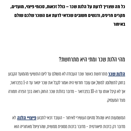
כל מה שצריך לדעת על הלנת שכר – כולל זכאות, סכומי פיצוי, מועדים,
מקרים חריגים, ודגשים חשובים שכדאי לדעת אם השכר שלכם שולם
באיחור
מהי הלנת שכר ומתי היא מתרחשת?
הלנת שכר
מתרחשת כאשר שכר העבודה לא משולם עד ליום התשיעי מהמועד הקבוע
בחוק לתשלוםו. למשל, אם עובד חודשי היה אמור לקבל את שכר ינואר עד ה-1 בפברואר,
אך לא קיבל אותו עד ה-10 בפברואר – מדובר בהלנת שכר. החוק רואה בכך הפרה חמורה
מצד המעסיק.
המשמעות היא שהחל מהיום העשירי לאיחור – העובד זכאי לתבוע
פיצויי הלנה
. לא
מדובר רק בזכות תיאורטית – מדובר בזכות ממונית ממשית, שהרציונל מאחוריה הוא