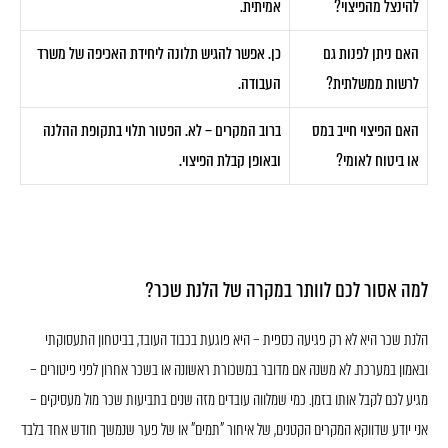
להינצל מהפיצוי?
אמיתית.
האם ניתן לפנות גם
כן. אפשר להגיש תלונה ליחידת האכיפה של משרד
לרשות ממשלתית?
העבודה.
האם הפיצוי חייב במס
ברוב המקרים – לא. הפטור תלוי בתקופת ההלנה
או ביטוח לאומי?
ובאופן קבלת הפיצוי.
למה אסור לכם לוותר במקרה של הלנת שכר?
הלנת שכר היא לא רק פגיעה כספית – היא פוגעת בכבוד העובד, בביטחון התעסוקתי
ובאמון במערכת. לא משנה אם מדובר במשכורת ראשונה או בשכר אחרון לפני פיטורים –
מגיע לכם לקבל אותו בזמן. כמי שמלווה עובדים מזה שנים בתביעות שכר מול מעסיקים –
אני יודע שדווקא המקרים הקטנים, של איחור "תמים" או של פער שנמשך חודש אחד בלבד