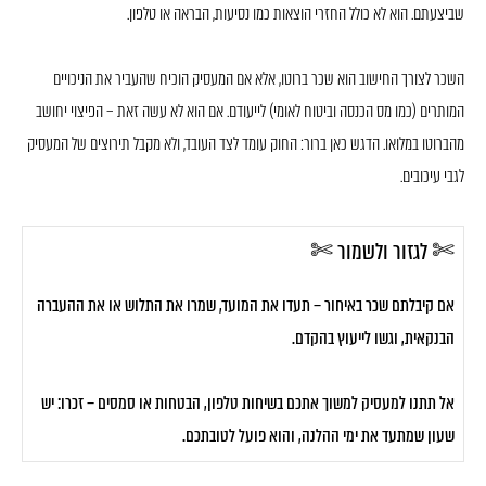
שביצעתם. הוא לא כולל החזרי הוצאות כמו נסיעות, הבראה או טלפון.
השכר לצורך החישוב הוא שכר ברוטו, אלא אם המעסיק הוכיח שהעביר את הניכויים
המותרים (כמו מס הכנסה וביטוח לאומי) לייעודם. אם הוא לא עשה זאת – הפיצוי יחושב
מהברוטו במלואו. הדגש כאן ברור: החוק עומד לצד העובד, ולא מקבל תירוצים של המעסיק
לגבי עיכובים.
✄ לגזור ולשמור ✄
אם קיבלתם שכר באיחור – תעדו את המועד, שמרו את התלוש או את ההעברה
הבנקאית, וגשו לייעוץ בהקדם.
אל תתנו למעסיק למשוך אתכם בשיחות טלפון, הבטחות או סמסים – זכרו: יש
שעון שמתעד את ימי ההלנה, והוא פועל לטובתכם.