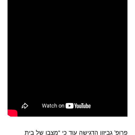
פרופ’ גביזון הדגישה עוד כי “מצבו של בית