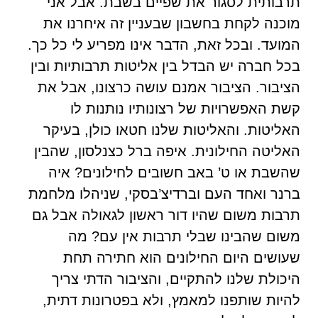
תרבותית לסגור את שפיים בשבת. אבל אני
מוכנה לקחת בחשבון שבעניין זה איחרנו את
המועד. ובכל זאת, הדבר אינו מפריע לי כל כך.
בכל חברה יש הבדל בין אליטות תרבותיות ובין
הציבור. הציבור אמנם עושה כרצונו, אבל את
קשת האפשרויות של רצונותיו נותנות לו
האליטות. והאליטות שלנו חטאו כולן, בעיקר
האליטה החילונית. איפה ברל כצנלסון, שהבין
שהשבת או ט’ באב חשובים לחילונים? איה
ברנר ואחד העם וברדיצ’בסקי, שניהלו מלחמת
תרבות משום שהיו דור ראשון לגאולה אבל גם
משום שהבינו שבלי תרבות אין עם? מה
שעושים היום החילונים הוא חתירה תחת
היכולת שלנו להתקיים, והציבור הדתי צריך
להיות שותפנו למאמץ, ולא בפטרונות דתית,