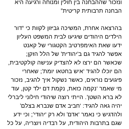
ונזכור שההבחנה בין חולין ומנוחה ורגיעה היא
הבחנה תרבותית קריטית”
בהרצאה אחרת, המשיכה גביזון לקוות כי “דור
הילדים היהודים שיגיעו לבית המשפט העליון
ידעו שאת האימפרטיב הקטגורי של קאנט
אפשר להגיד גם ב’יהודית’ של הלל הזקן;
שכאשר הם ירצו לא להצדיק ענישה קולקטיבית,
הם יוכלו להגיד ‘איש בחטאו יומת’; שאחרי
פיגועים נוראים, כאשר נשקול איך להגיב, נזכור
מי שאמר ‘נקמה כזאת, נקמת דם ילד קטן, עוד
לא ברא השטן’. הייתי רוצה שיהודי חילוני ליברלי
יהיה גאה להגיד: ‘חביב אדם שנברא בצלם’
ולהדגיש כי נאמר ‘אדם’ ולא רק ‘יהודי’; וכי ידע
שגם בתרבות היהודית, על רבדיה ויוצריה, על כל