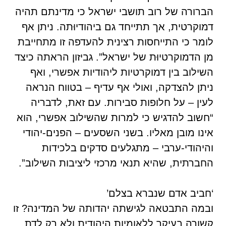
הברורה של רוב תושבי ישראל כי מדינתם תהיה
דמוקרטית, אך תתייחד גם ביהודיוּתה. ניתן אף
לומר כי התייחסות רצינית להעדפה זו מתחייבת
מן הדמוקרטיוּת של ישראל”. גביזון הראתה כיצד
השילוב בין דמוקרטיות ליהודיות אפשרי, ואף
ניתן להצדקה, ואולי אף עדיף – בטווח הנראה
לעין – על חלופות סבירות. עם זאת, לדבריה
“חשוב להדגיש כי למרות שהשילוב אפשרי, הוא
אינו מובן מאליו. בשני השסעים – הפנים-יהודי
והיהודי-ערבי – מתגלעים סדקים בלכידות
החברתית, שהיא תנאי מרכזי ליציבות השילוב”.
‘חביב אדם שנברא בצלם’
ובמה התבטאה לגישתה יהדותה של המדינה? זו
קשורה בעיקר ללאומיות היהודית ולא רק לדת