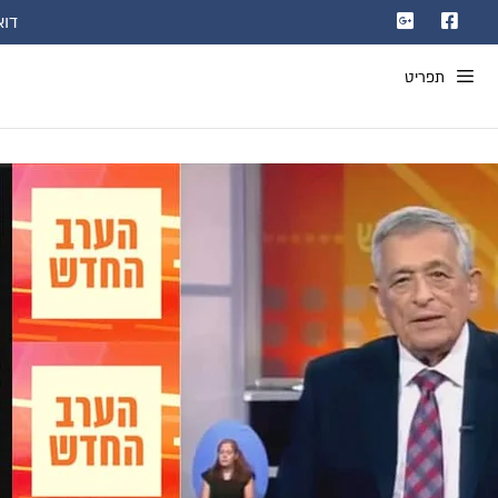
דוא"ל: com
תפריט