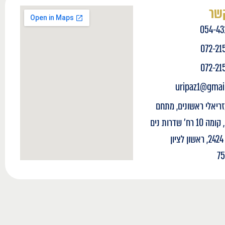
קשר
054-43
072-21
072-21
uripaz1@gmai
זריאלי ראשונים, מתחם
עסקים, קומה 10 רח' שדרות נים
2, ת"ד 2424, ראשון לציון
7