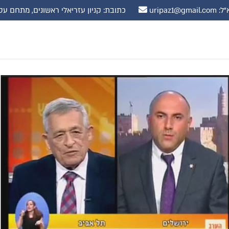
uripaz1@gmail.
כתובת: קניון עזריאלי ראשונים, מתחם עסקים, קומה 10 רח' שדרות נ