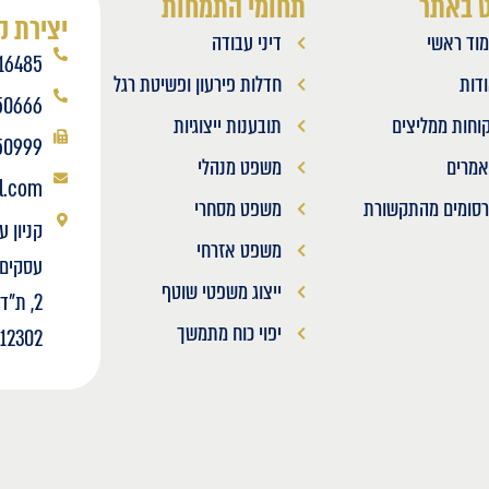
ט באתר
תחומי התמחות
יצירת 
וד ראשי
דיני עבודה
16485
דות
חדלות פירעון ופשיטת רגל
50666
וחות ממליצים
תובענות ייצוגיות
50999
מרים
משפט מנהלי
l.com
סומים מהתקשורת
משפט מסחרי
קניון ע
משפט אזרחי
ייצוג משפטי שוטף
יפוי כוח מתמשך
512302