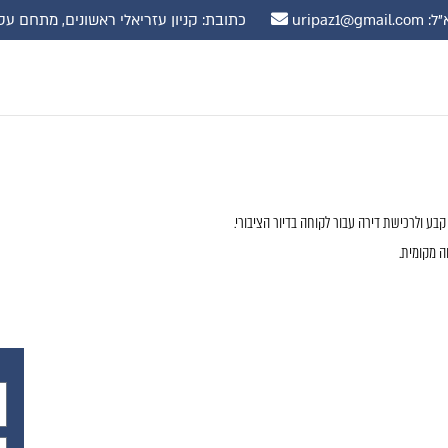
uripaz1@gmail.
כתובת: קניון עזריאלי ראשונים, מתחם עסקים, קומה 10 רח' שדרות נ
בע ולרכישת דירה עבור לקוחה בדיור הציבורי.
ה מקומית.