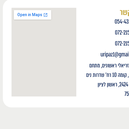
קשר
054-43
072-21
072-21
uripaz1@gmai
זריאלי ראשונים, מתחם
עסקים, קומה 10 רח' שדרות נים
2, ת"ד 2424, ראשון לציון
7