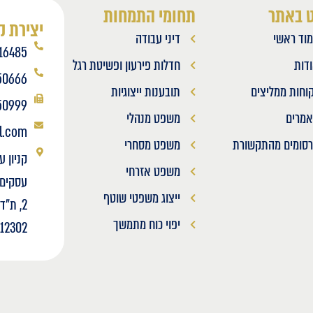
ט באתר
תחומי התמחות
יצירת 
וד ראשי
דיני עבודה
16485
דות
חדלות פירעון ופשיטת רגל
50666
וחות ממליצים
תובענות ייצוגיות
50999
מרים
משפט מנהלי
l.com
סומים מהתקשורת
משפט מסחרי
קניון ע
משפט אזרחי
ייצוג משפטי שוטף
יפוי כוח מתמשך
512302