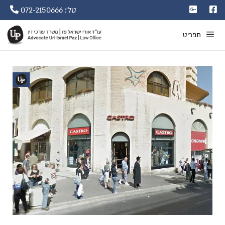
טל': 072-2150666
תפריט