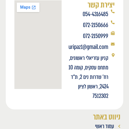
יצירת קשר
054-4316485
072-2150666
072-2150999
uripaz1@gmail.com
קניון עזריאלי ראשונים,
מתחם עסקים, קומה 10
רח' שדרות נים 2, ת"ד
2424, ראשון לציון
7512302
ניווט באתר
עמוד ראשי