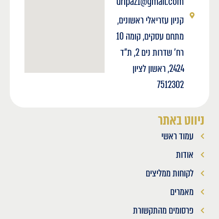
uripaz1@gmail.com
קניון עזריאלי ראשונים,
מתחם עסקים, קומה 10
רח' שדרות נים 2, ת"ד
2424, ראשון לציון
7512302
ניווט באתר
עמוד ראשי
אודות
לקוחות ממליצים
מאמרים
פרסומים מהתקשורת