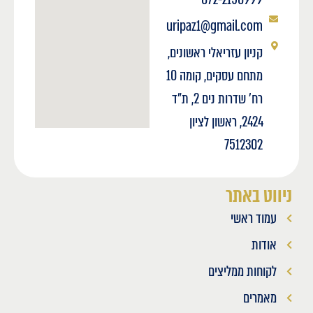
uripaz1@gmail.com
קניון עזריאלי ראשונים,
מתחם עסקים, קומה 10
רח' שדרות נים 2, ת"ד
2424, ראשון לציון
7512302
ניווט באתר
עמוד ראשי
אודות
לקוחות ממליצים
מאמרים