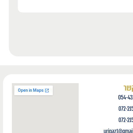
קשר
054-43
072-21
072-21
uripaz1@gmai