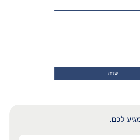
שלח/י
גיע לכם.