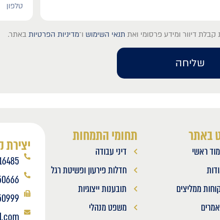
קבלת דיוור ומידע פרסומי ואת
תנאי השימוש
ו־
מדיניות הפרטיות
באתר.
שליחה
ט באתר
תחומי התמחות
יצירת 
וד ראשי
דיני עבודה
16485
דות
חדלות פירעון ופשיטת רגל
50666
וחות ממליצים
תובענות ייצוגיות
50999
מרים
משפט מנהלי
l.com