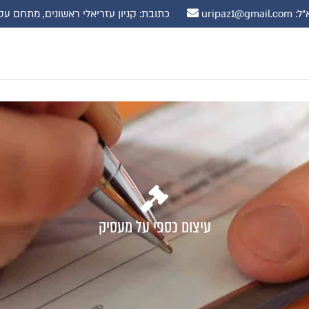
uripaz1@gmail.
כתובת: קניון עזריאלי ראשונים, מתחם עסקים, קומה 10 רח' שדרות נ
עיצום כספי על מעסיק