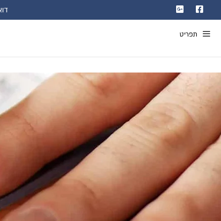
דוא"ל: com
תפריט