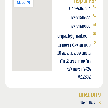
יצירת קשר
054-4316485
072-2150666
072-2150999
uripaz1@gmail.com
קניון עזריאלי ראשונים,
מתחם עסקים, קומה 10
רח' שדרות נים 2, ת"ד
2424, ראשון לציון
7512302
ניווט באתר
עמוד ראשי