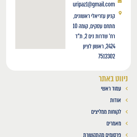
uripaz1@gmail.com
קניון עזריאלי ראשונים,
מתחם עסקים, קומה 10
רח' שדרות נים 2, ת"ד
2424, ראשון לציון
7512302
ניווט באתר
עמוד ראשי
אודות
לקוחות ממליצים
מאמרים
פרסומים מהתקשורת