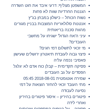
המשפטן מצליף: דרעי איבד את חוט השדרה
הגננות החרדיות שוות לא פחות
נשות הכותל – כישלון במבחן בג"ץ
אנטנות סלולאריות המוצבות בבניין מגורים
מהוות סכנה בריאותית
עיני ה'אח הגדול' ישגיחו על מחשבי
העובדים?
מי זכאי לתשלום דמי חגים?
פיצוי גבוה לעובדת תיאטרון ירושלים שעישון
פאסיבי נכפה עליה
פסיקה תקדימית – קבלן כוח אדם לא יגלגל
הפסדים על גב העובדים
שמירה אוטומטית 2018-08-01 05:45
מתי העובד זכאי להחזר הוצאות על דמי
נסיעה לעבודה
פיטורים בהיריון – איסור פיטורים בהיריון
ואחרי לידה
פסיקה – על הגופים המספקים שירותים